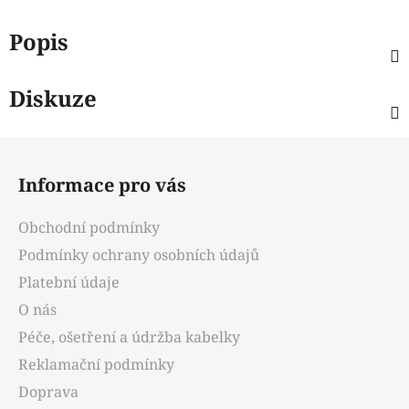
Popis
Diskuze
Z
á
Informace pro vás
p
a
Obchodní podmínky
t
Podmínky ochrany osobních údajů
í
Platební údaje
O nás
Péče, ošetření a údržba kabelky
Reklamační podmínky
Doprava