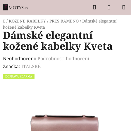
Přejít
Hledat
NÁKUP
na
KOŠÍK
obsah
Domů
/
KOŽENÉ KABELKY
/
PŘES RAMENO
/
Dámské elegantní
kožené kabelky Kveta
Dámské elegantní
kožené kabelky Kveta
Průměrné
Neohodnoceno
Podrobnosti hodnocení
hodnocení
Značka:
ITALSKÉ
produktu
DOPRAVA ZDARMA
je
0,0
z
5
hvězdiček.