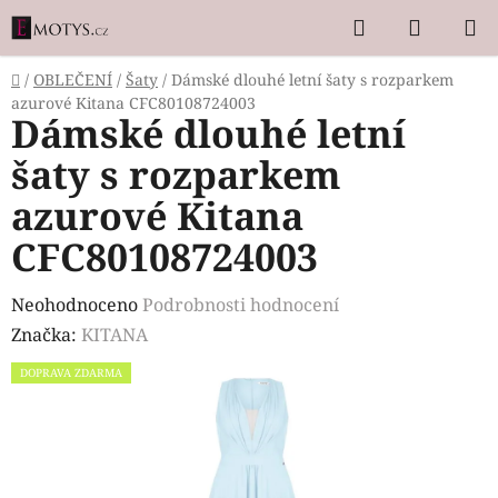
Přejít
Hledat
NÁKUP
na
KOŠÍK
obsah
Domů
/
OBLEČENÍ
/
Šaty
/
Dámské dlouhé letní šaty s rozparkem
azurové Kitana CFC80108724003
Dámské dlouhé letní
šaty s rozparkem
azurové Kitana
CFC80108724003
Průměrné
Neohodnoceno
Podrobnosti hodnocení
hodnocení
Značka:
KITANA
produktu
DOPRAVA ZDARMA
je
0,0
z
5