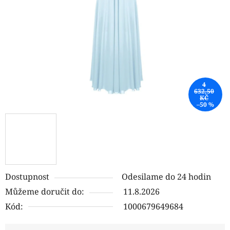
hvězdiček.
4
632,50
KČ
–50 %
Dostupnost
Odesilame do 24 hodin
Můžeme doručit do:
11.8.2026
Kód:
1000679649684