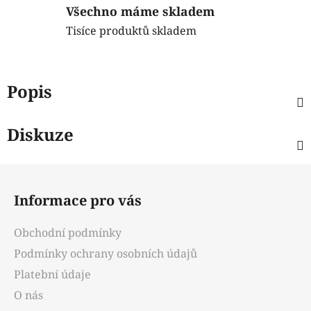
Všechno máme skladem
Tisíce produktů skladem
Popis
Diskuze
Z
á
Informace pro vás
p
a
Obchodní podmínky
t
Podmínky ochrany osobních údajů
í
Platební údaje
O nás