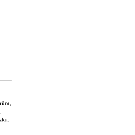
ínům,
,
zku,