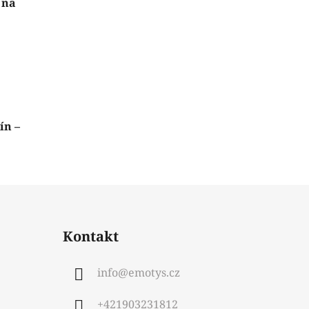
 na
ín –
Kontakt
info
@
emotys.cz
+421903231812