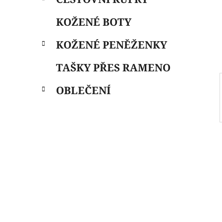
i
n
e
n
KOŽENÉ BOTY
í
p
KOŽENÉ PENĚŽENKY
a
n
TAŠKY PŘES RAMENO
e
OBLEČENÍ
l