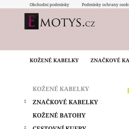
Přejít
Obchodní podmínky
Podmínky ochrany osob
na
obsah
KOŽENÉ KABELKY
ZNAČKOVÉ K
P
K
Přeskočit
KOŽENÉ KABELKY
a
o
kategorie
t
s
ZNAČKOVÉ KABELKY
e
t
g
r
KOŽENÉ BATOHY
o
a
r
CESTOVNÍ KUFRY