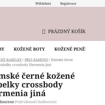
Přihlášení
Registrace
 údržba kabelky
Reklamační podmínky
Doprava
PRÁZDNÝ KOŠÍK
NÁKUPNÍ
KOŠÍK
RY
KOŽENÉ BOTY
KOŽENÉ PENĚŽENKY
ENÉ KABELKY
/
PŘES RAMENO
/
Dámské černé
kabelky crossbody Hermenia jiná
mské černé kožené
belky crossbody
rmenia jiná
rné
dnoceno
Podrobnosti hodnocení