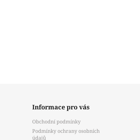
Z
á
Informace pro vás
p
a
Obchodní podmínky
t
Podmínky ochrany osobních
í
údajů