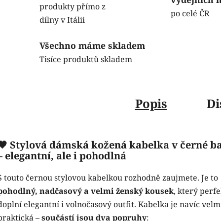
produkty přímo z
po celé ČR
dílny v Itálii
Všechno máme skladem
Tisíce produktů skladem
Popis
Di
🖤 Stylová dámská kožená kabelka v černé b
– elegantní, ale i pohodlná
S touto černou stylovou kabelkou rozhodně zaujmete. Je to
pohodlný, nadčasový a velmi ženský kousek
, který perf
doplní elegantní i volnočasový outfit. Kabelka je navíc velm
praktická –
součástí jsou dva popruhy
: