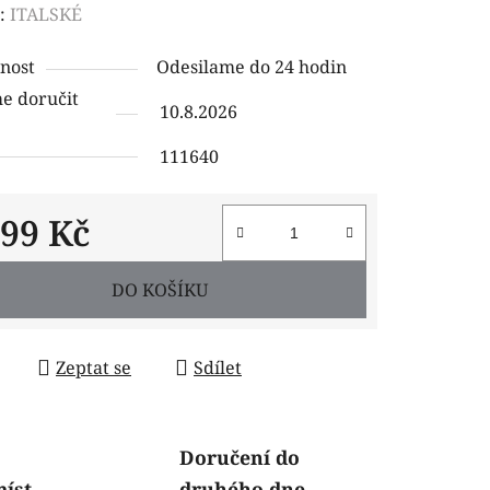
ení
:
ITALSKÉ
tu
nost
Odesilame do 24 hodin
 doručit
10.8.2026
111640
ček.
399 Kč
 cena:
DO KOŠÍKU
Zeptat se
Sdílet
Doručení do
míst
druhého dne