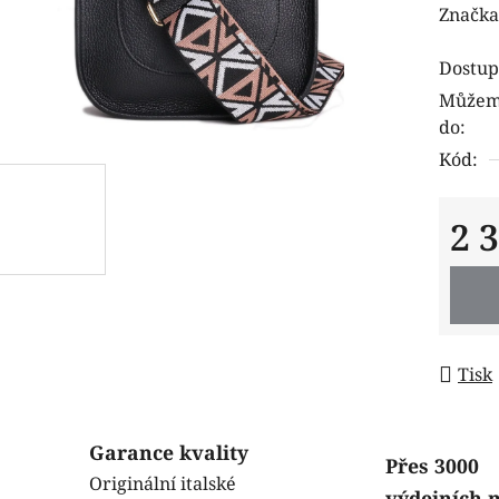
hodnoc
Značka
produk
Dostup
je
Můžeme
0,0
do:
z
Kód:
5
hvězdi
2 
Měrná
Tisk
Garance kvality
Přes 3000
Originální italské
výdejních 