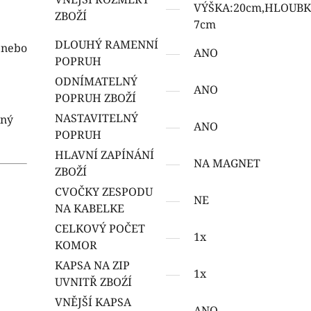
VÝŠKA:20cm,HLOUBK
ZBOŽÍ
7cm
DLOUHÝ RAMENNÍ
y nebo
ANO
POPRUH
ODNÍMATELNÝ
ANO
POPRUH ZBOŽÍ
NASTAVITELNÝ
lný
ANO
POPRUH
HLAVNÍ ZAPÍNÁNÍ
NA MAGNET
ZBOŽÍ
CVOČKY ZESPODU
NE
NA KABELKE
CELKOVÝ POČET
1x
KOMOR
KAPSA NA ZIP
1x
UVNITŘ ZBOŹÍ
VNĚJŠÍ KAPSA
ANO