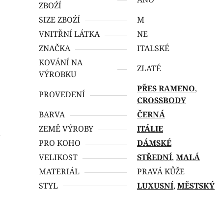
ZBOŹÍ
SIZE ZBOŹÍ
M
VNITŘNÍ LÁTKA
NE
ZNAČKA
ITALSKÉ
KOVÁNÍ NA
ZLATÉ
VÝROBKU
PŘES RAMENO
,
PROVEDENÍ
CROSSBODY
BARVA
ČERNÁ
ZEMĚ VÝROBY
ITÁLIE
i
PRO KOHO
DÁMSKÉ
VELIKOST
STŘEDNÍ
,
MALÁ
MATERIÁL
PRAVÁ KŮŽE
STYL
LUXUSNÍ
,
MĚSTSKÝ