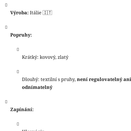
Výroba:
Itálie 🇮🇹
Popruhy:
Krátký: kovový, zlatý
Dlouhý: textilní s pruhy,
není regulovatelný an
odnímatelný
Zapínání: