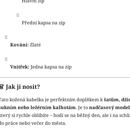
Hlavní zip
Přední kapsa na zip
Kování:
Zlaté
Vnitřek:
Jedna kapsa na zip
👗 Jak ji nosit?
Tato kožená kabelka je perfektním doplňkem k
šatům, dž
sukním nebo ležérním kalhotám
. Je to
nadčasový model
který si rychle oblíbíte – hodí se na běžný den, ale i na schů
do práce nebo večer do města.