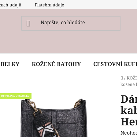
ních údajů
Platební údaje
O nás
Péče, ošetření a
ABELKY
KOŽENÉ BATOHY
CESTOVNÍ KUF
Domů
/
KOŽ
kožené 
Dá
DOPRAVA ZDARMA
ka
He
Průmě
Neoho