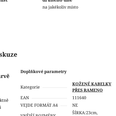
na jakékoliv místo
skuze
Doplňkové parametry
arvě
KOŽENÉ KABELKY
Kategorie
PŘES RAMENO
EAN
111640
ektně
VEJDE FORMÁT A4
NE
i
ŠÍRKA:23cm,
VNĚJŠÍ ROZMÉRY