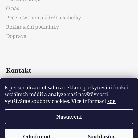
O nás
Péče, ošetření a údržba kabelky
Reklamační podmínky
Doprava
Kontakt
info
@
emotys.cz
K personalizaci obsahu a reklam, poskytování funkcí
sociálních médií a analýze naší návštěvnosti
+421903231812
využíváme soubory cookies. Více informací
zde
.
Nastavení
Vytvořil Shoptet
Odmítnout
Souhlasím
Copyright 2026
Emotys.cz
. Všechna práva