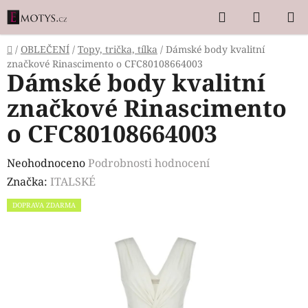
Přejít
Hledat
NÁKUP
na
KOŠÍK
obsah
Domů
/
OBLEČENÍ
/
Topy, trička, tílka
/
Dámské body kvalitní
značkové Rinascimento o CFC80108664003
Dámské body kvalitní
značkové Rinascimento
o CFC80108664003
Průměrné
Neohodnoceno
Podrobnosti hodnocení
hodnocení
Značka:
ITALSKÉ
produktu
DOPRAVA ZDARMA
je
0,0
z
5
hvězdiček.