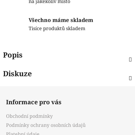
na jakékoliv místo
Všechno máme skladem
Tisíce produktů skladem
Popis
Diskuze
Z
á
Informace pro vás
p
a
Obchodní podmínky
t
Podmínky ochrany osobních údajů
í
Platební údaje