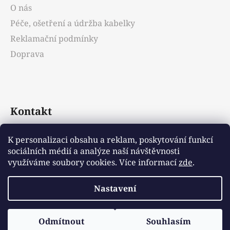
O nás
Péče, ošetření a údržba kabelky
Reklamační podmínky
Doprava
Kontakt
info
@
emotys.cz
K personalizaci obsahu a reklam, poskytování funkcí
sociálních médií a analýze naší návštěvnosti
+421903231812
využíváme soubory cookies. Více informací
zde
.
Nastavení
Vytvořil Shoptet
Odmítnout
Souhlasím
Copyright 2026
Emotys.cz
. Všechna práva