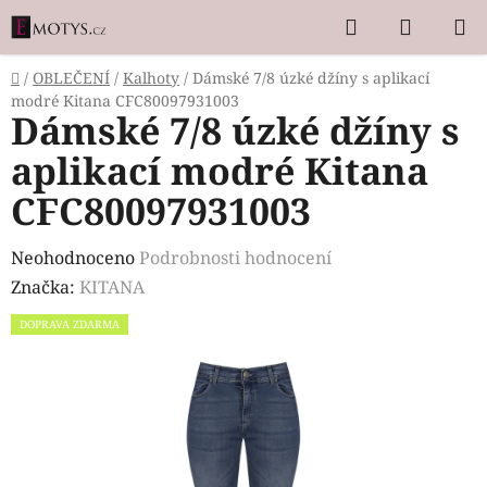
Přejít
Hledat
NÁKUP
na
KOŠÍK
obsah
Domů
/
OBLEČENÍ
/
Kalhoty
/
Dámské 7/8 úzké džíny s aplikací
modré Kitana CFC80097931003
Dámské 7/8 úzké džíny s
aplikací modré Kitana
CFC80097931003
Průměrné
Neohodnoceno
Podrobnosti hodnocení
hodnocení
Značka:
KITANA
produktu
DOPRAVA ZDARMA
je
0,0
z
5
hvězdiček.