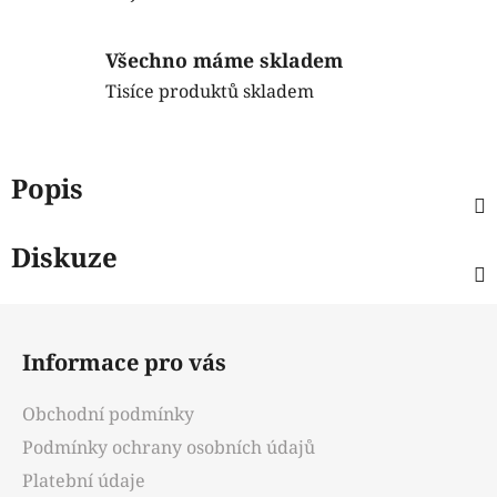
Všechno máme skladem
Tisíce produktů skladem
Popis
Diskuze
Z
á
Informace pro vás
p
a
Obchodní podmínky
t
Podmínky ochrany osobních údajů
í
Platební údaje