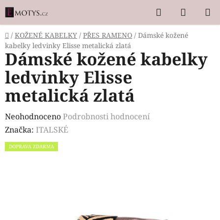
Přejít
Hledat
NÁKUP
na
KOŠÍK
obsah
Domů
/
KOŽENÉ KABELKY
/
PŘES RAMENO
/
Dámské kožené
kabelky ledvinky Elisse metalická zlatá
Dámské kožené kabelky
ledvinky Elisse
metalická zlatá
Průměrné
Neohodnoceno
Podrobnosti hodnocení
hodnocení
Značka:
ITALSKÉ
produktu
DOPRAVA ZDARMA
je
0,0
z
5
hvězdiček.