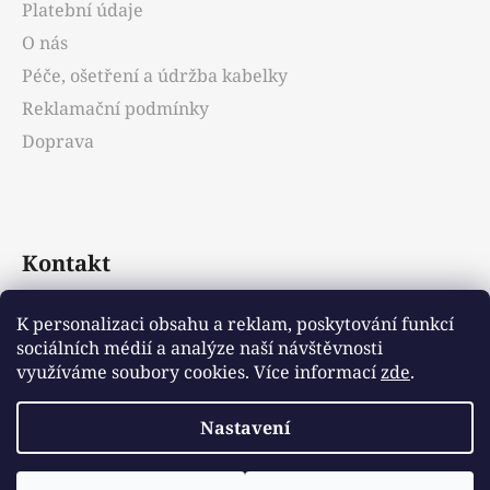
Platební údaje
O nás
Péče, ošetření a údržba kabelky
Reklamační podmínky
Doprava
Kontakt
info
@
emotys.cz
K personalizaci obsahu a reklam, poskytování funkcí
sociálních médií a analýze naší návštěvnosti
+421903231812
využíváme soubory cookies. Více informací
zde
.
Nastavení
Vytvořil Shoptet