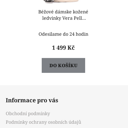
Béžové dámske kožené
ledvinky Vera Pelle
Elisse
Odesilame do 24 hodin
1 499 Kč
DO KOŠÍKU
Z
á
Informace pro vás
p
a
Obchodní podmínky
t
Podmínky ochrany osobních údajů
í