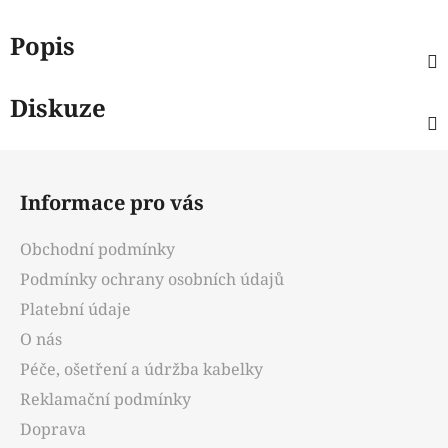
Popis
Diskuze
Z
á
Informace pro vás
p
a
Obchodní podmínky
t
Podmínky ochrany osobních údajů
í
Platební údaje
O nás
Péče, ošetření a údržba kabelky
Reklamační podmínky
Doprava