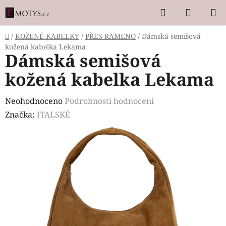
Přejít
Hledat
NÁKUP
na
KOŠÍK
obsah
Domů
/
KOŽENÉ KABELKY
/
PŘES RAMENO
/
Dámská semišová
kožená kabelka Lekama
Dámská semišová
kožená kabelka Lekama
Průměrné
Neohodnoceno
Podrobnosti hodnocení
hodnocení
Značka:
ITALSKÉ
produktu
je
0,0
z
5
hvězdiček.