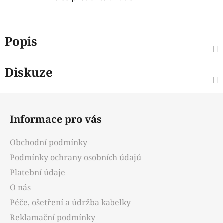
Popis
Diskuze
Z
á
Informace pro vás
p
a
Obchodní podmínky
t
Podmínky ochrany osobních údajů
í
Platební údaje
O nás
Péče, ošetření a údržba kabelky
Reklamační podmínky