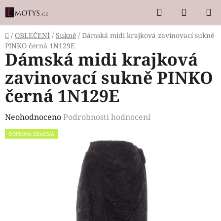
Přejít
Hledat
NÁKUP
na
KOŠÍK
obsah
Domů
/
OBLEČENÍ
/
Sukně
/
Dámská midi krajková zavinovací sukně
PINKO černá 1N129E
Dámská midi krajková
zavinovací sukně PINKO
černá 1N129E
Průměrné
Neohodnoceno
Podrobnosti hodnocení
hodnocení
DOPRAVA ZDARMA
produktu
je
0,0
z
5
hvězdiček.