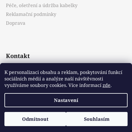
Péče, ošetření a údržba kabelky
Reklamační podmínky
Doprava
Kontakt
info
@
emotys.cz
K personalizaci obsahu a reklam, poskytování funkcí
sociálních médií a analýze naší návštěvnosti
+421903231812
využíváme soubory cookies. Více informací
zde
.
Nastavení
Vytvořil Shoptet
Odmítnout
Souhlasím
Copyright 2026
Emotys.cz
. Všechna práva
vyhrazena.
Upravit nastavení cookies