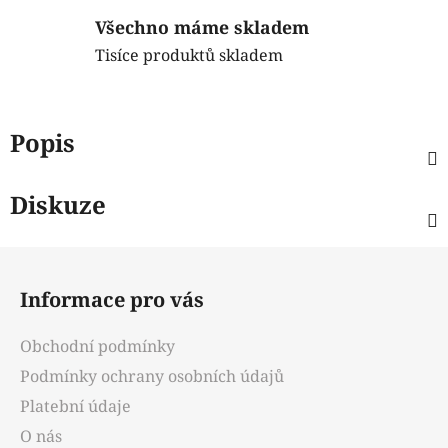
Všechno máme skladem
Tisíce produktů skladem
Popis
Diskuze
Z
á
Informace pro vás
p
a
Obchodní podmínky
t
Podmínky ochrany osobních údajů
í
Platební údaje
O nás