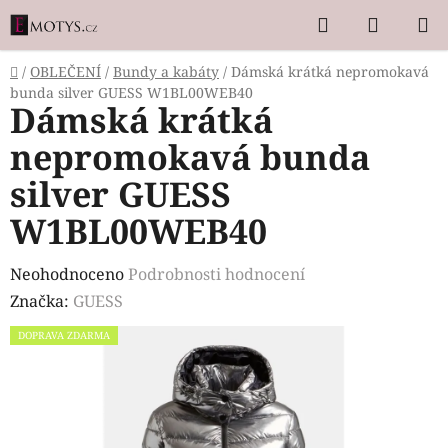
Přejít
Hledat
NÁKUP
na
KOŠÍK
obsah
Domů
/
OBLEČENÍ
/
Bundy a kabáty
/
Dámská krátká nepromokavá
bunda silver GUESS W1BL00WEB40
Dámská krátká
nepromokavá bunda
silver GUESS
W1BL00WEB40
Průměrné
Neohodnoceno
Podrobnosti hodnocení
hodnocení
Značka:
GUESS
produktu
DOPRAVA ZDARMA
je
0,0
z
5