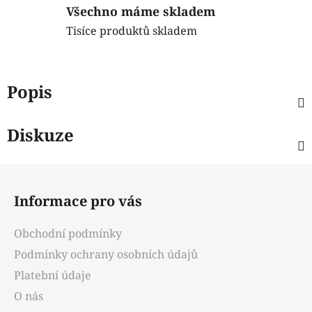
Všechno máme skladem
Tisíce produktů skladem
Popis
Diskuze
Z
á
Informace pro vás
p
a
Obchodní podmínky
t
Podmínky ochrany osobních údajů
í
Platební údaje
O nás