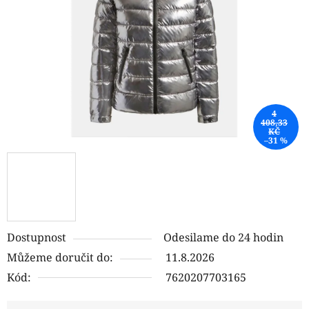
hvězdiček.
4
408,33
KČ
–31 %
Dostupnost
Odesilame do 24 hodin
Můžeme doručit do:
11.8.2026
Kód:
7620207703165