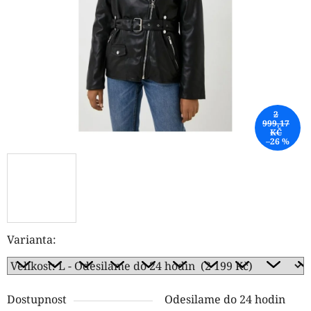
hvězdiček.
2
999,17
KČ
–26 %
Varianta:
Dostupnost
Odesilame do 24 hodin