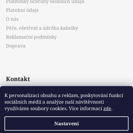
Podmínky ochrany osobních údajů
í
Platební údaje
O nás
Péče, ošetření a údržba kabelky
Reklamační podmínky
Doprava
Kontakt
info
@
emotys.cz
K personalizaci obsahu a reklam, poskytování funkcí
sociálních médií a analýze naší návštěvnosti
+421903231812
využíváme soubory cookies. Více informací
zde
.
Nastavení