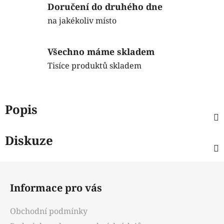
Doručení do druhého dne
na jakékoliv místo
Všechno máme skladem
Tisíce produktů skladem
Popis
Diskuze
Z
á
Informace pro vás
p
a
Obchodní podmínky
t