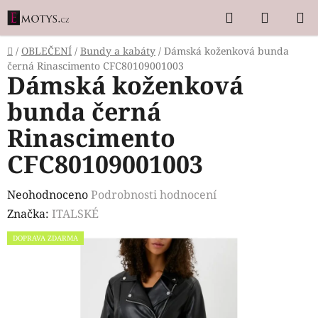
Přejít
Hledat
NÁKUP
na
KOŠÍK
obsah
Domů
/
OBLEČENÍ
/
Bundy a kabáty
/
Dámská koženková bunda
černá Rinascimento CFC80109001003
Dámská koženková
bunda černá
Rinascimento
CFC80109001003
Průměrné
Neohodnoceno
Podrobnosti hodnocení
hodnocení
Značka:
ITALSKÉ
produktu
DOPRAVA ZDARMA
je
0,0
z
5