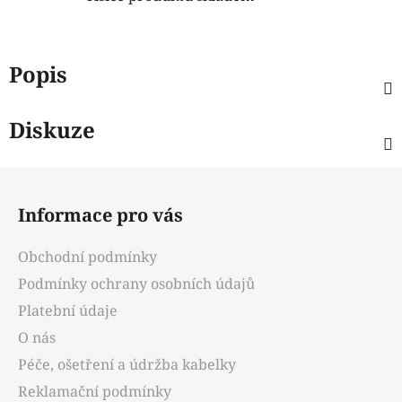
Popis
Diskuze
Z
á
Informace pro vás
p
a
Obchodní podmínky
t
Podmínky ochrany osobních údajů
í
Platební údaje
O nás
Péče, ošetření a údržba kabelky
Reklamační podmínky