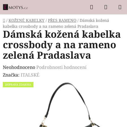
Přejít
Hledat
NÁKUP
na
KOŠÍK
obsah
Domů
/
KOŽENÉ KABELKY
/
PŘES RAMENO
/
Dámská kožená
kabelka crossbody a na rameno zelená Pradaslava
Dámská kožená kabelka
crossbody a na rameno
zelená Pradaslava
Průměrné
Neohodnoceno
Podrobnosti hodnocení
hodnocení
Značka:
ITALSKÉ
produktu
DOPRAVA ZDARMA
je
0,0
z
5
hvězdiček.