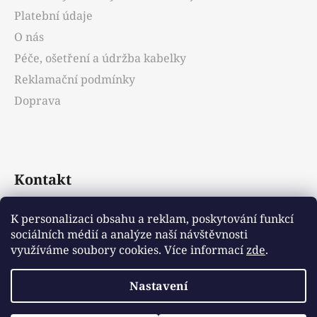
í
Platební údaje
O nás
Péče, ošetření a údržba kabelky
Reklamační podmínky
Doprava
Kontakt
info
@
emotys.cz
K personalizaci obsahu a reklam, poskytování funkcí
sociálních médií a analýze naší návštěvnosti
+421903231812
využíváme soubory cookies. Více informací
zde
.
Nastavení