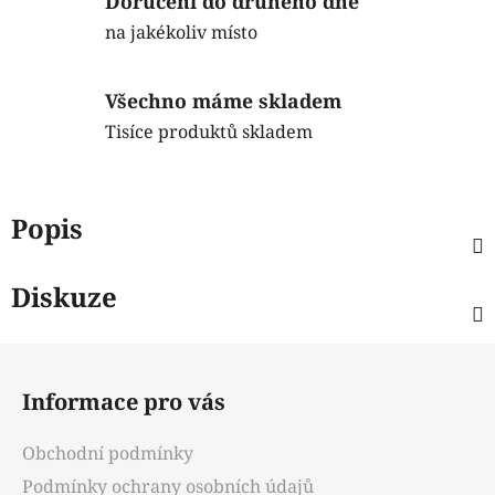
Doručení do druhého dne
na jakékoliv místo
Všechno máme skladem
Tisíce produktů skladem
Popis
Diskuze
Z
á
Informace pro vás
p
a
Obchodní podmínky
t
Podmínky ochrany osobních údajů