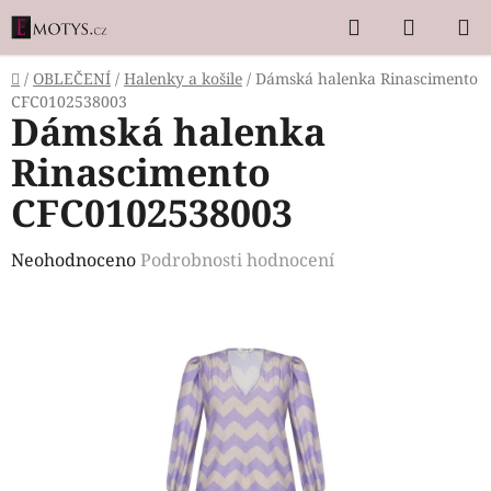
Přejít
Hledat
NÁKUP
na
KOŠÍK
obsah
Domů
/
OBLEČENÍ
/
Halenky a košile
/
Dámská halenka Rinascimento
CFC0102538003
Dámská halenka
Rinascimento
CFC0102538003
Průměrné
Neohodnoceno
Podrobnosti hodnocení
hodnocení
produktu
je
0,0
z
5
hvězdiček.