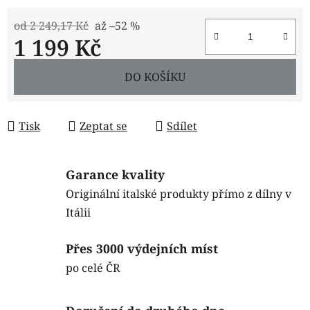
od 2 249,17 Kč
až –52 %
1 199 Kč
Měrná cena:
DO KOŠÍKU
Tisk
Zeptat se
Sdílet
Garance kvality
Originální italské produkty přímo z dílny v
Itálii
Přes 3000 výdejních míst
po celé ČR