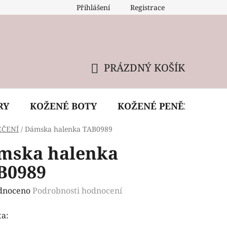
Přihlášení
Registrace
 údržba kabelky
Reklamační podmínky
Doprava
PRÁZDNÝ KOŠÍK
NÁKUPNÍ
KOŠÍK
RY
KOŽENÉ BOTY
KOŽENÉ PENĚŽENKY
EČENÍ
/
Dámska halenka TAB0989
mska halenka
B0989
rné
dnoceno
Podrobnosti hodnocení
ení
ta:
tu