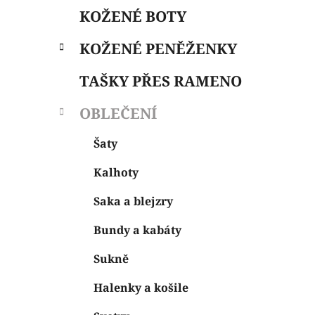
e
n
KOŽENÉ BOTY
í
p
KOŽENÉ PENĚŽENKY
a
n
TAŠKY PŘES RAMENO
e
OBLEČENÍ
l
Šaty
Kalhoty
Saka a blejzry
Bundy a kabáty
Sukně
Halenky a košile