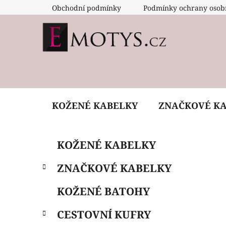
Přejít
Obchodní podmínky
Podmínky ochrany osob
na
obsah
KOŽENÉ KABELKY
ZNAČKOVÉ K
P
K
Přeskočit
KOŽENÉ KABELKY
a
o
kategorie
t
s
ZNAČKOVÉ KABELKY
e
t
g
r
KOŽENÉ BATOHY
o
a
r
CESTOVNÍ KUFRY
i
n