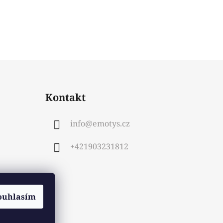
Kontakt
info
@
emotys.cz
+421903231812
ouhlasím