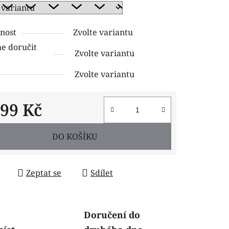
nost
Zvolte variantu
 doručit
Zvolte variantu
ček.
Zvolte variantu
199 Kč
 cena:
DO KOŠÍKU
Zeptat se
Sdílet
Doručení do