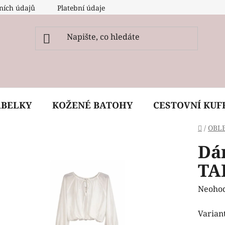
ních údajů
Platební údaje
O nás
Péče, ošetření a
ABELKY
KOŽENÉ BATOHY
CESTOVNÍ KUF
Domů
/
OBL
Dá
TA
Průmě
Neoho
hodnoc
Varian
produk