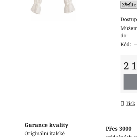
je
0,0
z
Dostup
5
Můžeme
hvězdi
do:
Kód:
2 
Měrná
Tisk
Garance kvality
Přes 3000
Originální italské