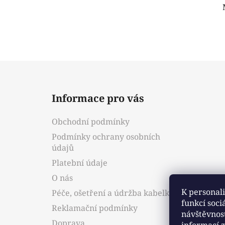
Z
á
Informace pro vás
p
a
Obchodní podmínky
t
Podmínky ochrany osobních
í
údajů
Platební údaje
O nás
K personali
Péče, ošetření a údržba kabelky
funkcí soci
Reklamační podmínky
návštěvnos
Doprava