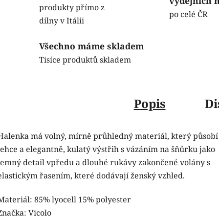
výdejních 
produkty přímo z
po celé ČR
dílny v Itálii
Všechno máme skladem
Tisíce produktů skladem
Popis
Di
Halenka má volný, mírně průhledný materiál, který působí
lehce a elegantně, kulatý výstřih s vázáním na šňůrku jako
jemný detail vpředu a dlouhé rukávy zakončené volány s
elastickým řasením, které dodávají ženský vzhled.
Materiál: 85% lyocell 15% polyester
Značka: Vicolo