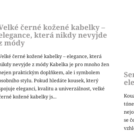
Velké černé kožené kabelky –
elegance, která nikdy nevyjde
z módy
Velké černé kožené kabelky – elegance, která
nikdy nevyjde z módy Kabelka je pro mnoho žen
nejen praktickým doplňkem, ale i symbolem
Se
el
osobního stylu. Pokud hledáte kousek, který
spojuje eleganci, kvalitu a univerzálnost, velké
Kouz
černé kožené kabelky js...
tóne
nejo
se č
vzhl