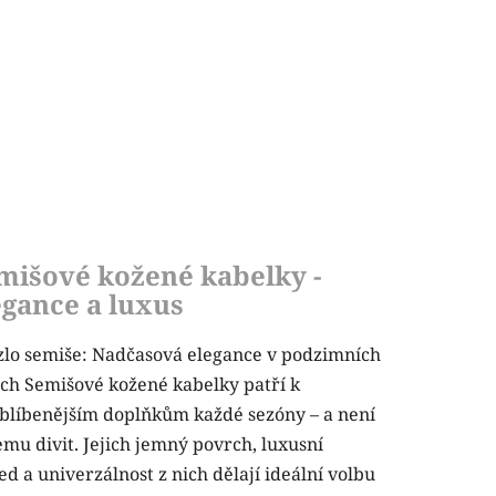
mišové kožené kabelky -
egance a luxus
lo semiše: Nadčasová elegance v podzimních
ch Semišové kožené kabelky patří k
blíbenějším doplňkům každé sezóny – a není
emu divit. Jejich jemný povrch, luxusní
ed a univerzálnost z nich dělají ideální volbu