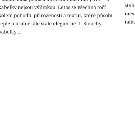
styl
kabelky nejsou výjimkou. Letos se všechno točí
měsí
kolem pohodlí, přirozenosti a textur, které působí
náku
teple a útulně, ale stále elegantně. 1. Slouchy
kabelky ...