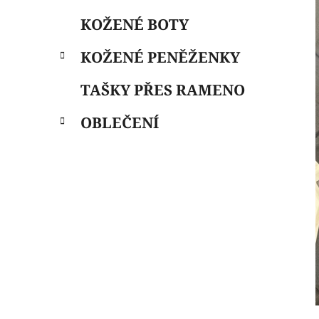
e
n
KOŽENÉ BOTY
í
p
KOŽENÉ PENĚŽENKY
a
n
TAŠKY PŘES RAMENO
e
OBLEČENÍ
l