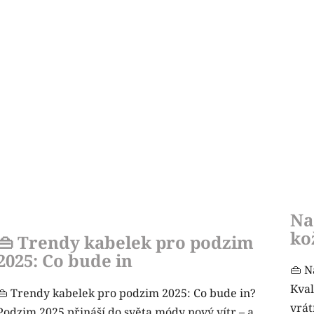
Na
ko
👜 Trendy kabelek pro podzim
2025: Co bude in
👜 N
Kval
👜 Trendy kabelek pro podzim 2025: Co bude in?
vrát
Podzim 2025 přináší do světa módy nový vítr – a