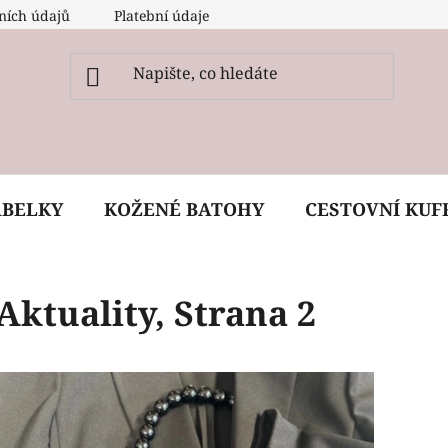
ních údajů
Platební údaje
O nás
Péče, ošetření a
ABELKY
KOŽENÉ BATOHY
CESTOVNÍ KUF
Aktuality
, Strana 2
V
ý
p
i