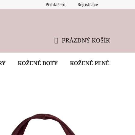
Přihlášení
Registrace
 údržba kabelky
Reklamační podmínky
Doprava
PRÁZDNÝ KOŠÍK
NÁKUPNÍ
KOŠÍK
RY
KOŽENÉ BOTY
KOŽENÉ PENĚŽENKY