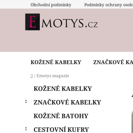
Přejít
Obchodní podmínky
Podmínky ochrany osob
na
obsah
KOŽENÉ KABELKY
ZNAČKOVÉ K
Domů
/
Emotys magazín
P
K
Přeskočit
KOŽENÉ KABELKY
a
o
kategorie
t
s
ZNAČKOVÉ KABELKY
e
t
g
r
KOŽENÉ BATOHY
o
a
r
CESTOVNÍ KUFRY
i
n