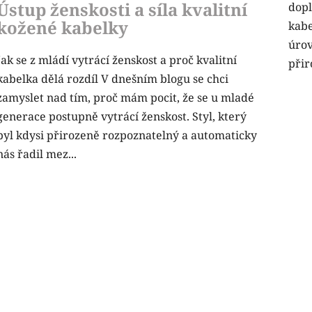
Ústup ženskosti a síla kvalitní
dopl
kožené kabelky
kabe
úro
Jak se z mládí vytrácí ženskost a proč kvalitní
přir
kabelka dělá rozdíl V dnešním blogu se chci
zamyslet nad tím, proč mám pocit, že se u mladé
generace postupně vytrácí ženskost. Styl, který
byl kdysi přirozeně rozpoznatelný a automaticky
nás řadil mez...