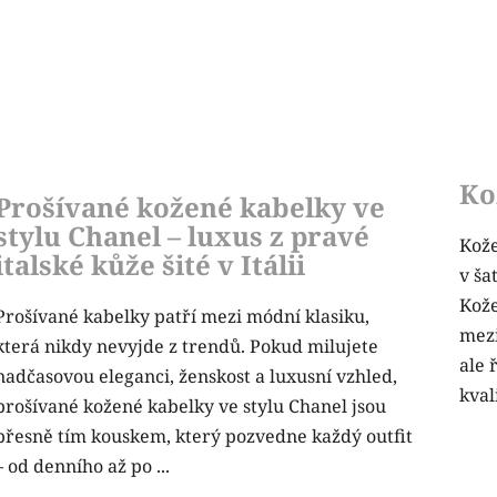
Ko
Prošívané kožené kabelky ve
stylu Chanel – luxus z pravé
Kože
italské kůže šité v Itálii
v ša
Kože
Prošívané kabelky patří mezi módní klasiku,
mezi
která nikdy nevyjde z trendů. Pokud milujete
ale 
nadčasovou eleganci, ženskost a luxusní vzhled,
kvali
prošívané kožené kabelky ve stylu Chanel jsou
přesně tím kouskem, který pozvedne každý outfit
– od denního až po ...