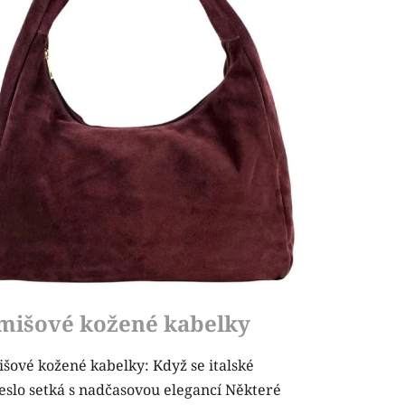
mišové kožené kabelky
šové kožené kabelky: Když se italské
slo setká s nadčasovou elegancí Některé